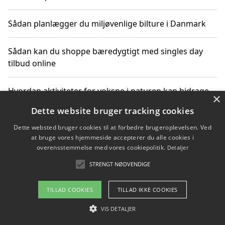
Sådan planlægger du miljøvenlige bilture i Danmark
Sådan kan du shoppe bæredygtigt med singles day
tilbud online
Hvordan aktiviteter for voksne i naturen kan bidrage
×
til CO2-reduktion
Dette website bruger tracking cookies
Dette websted bruger cookies til at forbedre brugeroplevelsen. Ved
Sådan planlægger du dine vigtige datoer for CO2-
at bruge vores hjemmeside accepterer du alle cookies i
reduktion
overensstemmelse med vores cookiepolitik.
Detaljer
STRENGT NØDVENDIGE
Copyright 2026 - Pilanto Aps
TILLAD COOKIES
TILLAD IKKE COOKIES
Om / kontakt
Blog
Betingelser
VIS DETALJER