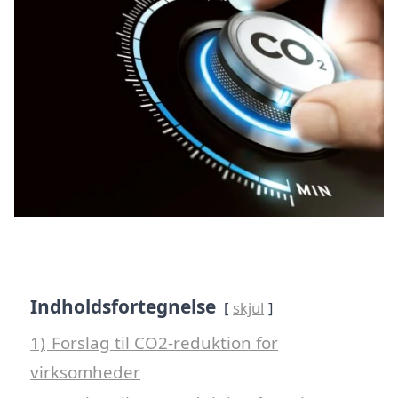
Indholdsfortegnelse
skjul
1)
Forslag til CO2-reduktion for
virksomheder