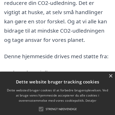
reducere din CO2-udledning. Det er
vigtigt at huske, at selv små handlinger
kan gøre en stor forskel. Og at vi alle kan
bidrage til at mindske CO2-udledningen
og tage ansvar for vores planet.
Denne hjemmeside drives med støtte fra:
hverdagsai.dk
×
Dette website bruger tracking cookies
Dette websted bruger cookies til at forbedre brugeroplevelsen. Ved
Indholdsfortegnelse
skjul
at bruge vores hjemmeside accepterer du alle cookies i
1)
Forslag til CO2-reduktion for virksomheder
overensstemmelse med vores cookiepolitik.
Detaljer
2)
Forslag til CO2-reduktion for private
STRENGT NØDVENDIGE