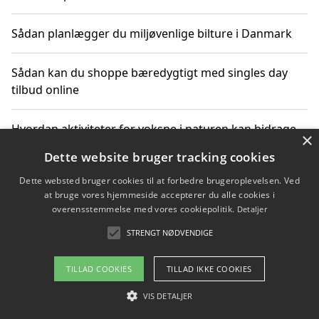
Sådan planlægger du miljøvenlige bilture i Danmark
Sådan kan du shoppe bæredygtigt med singles day
tilbud online
Hvordan aktiviteter for voksne i naturen kan bidrage
×
til CO2-reduktion
Dette website bruger tracking cookies
Dette websted bruger cookies til at forbedre brugeroplevelsen. Ved
Sådan planlægger du dine vigtige datoer for CO2-
at bruge vores hjemmeside accepterer du alle cookies i
reduktion
overensstemmelse med vores cookiepolitik.
Detaljer
STRENGT NØDVENDIGE
Copyright 2026 - Pilanto Aps
TILLAD COOKIES
TILLAD IKKE COOKIES
Om / kontakt
Blog
Betingelser
VIS DETALJER