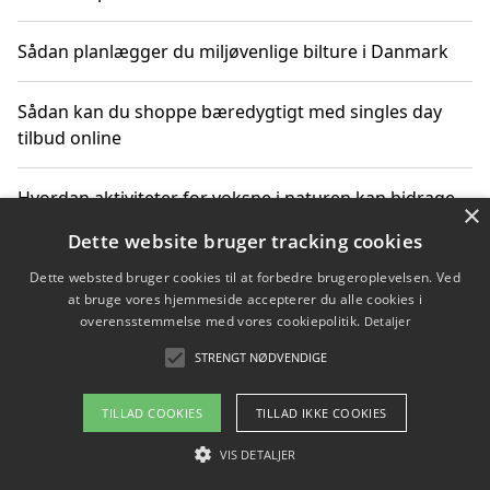
Sådan planlægger du miljøvenlige bilture i Danmark
Sådan kan du shoppe bæredygtigt med singles day
tilbud online
Hvordan aktiviteter for voksne i naturen kan bidrage
×
til CO2-reduktion
Dette website bruger tracking cookies
Dette websted bruger cookies til at forbedre brugeroplevelsen. Ved
Sådan planlægger du dine vigtige datoer for CO2-
at bruge vores hjemmeside accepterer du alle cookies i
reduktion
overensstemmelse med vores cookiepolitik.
Detaljer
STRENGT NØDVENDIGE
Copyright 2026 - Pilanto Aps
TILLAD COOKIES
TILLAD IKKE COOKIES
Om / kontakt
Blog
Betingelser
VIS DETALJER