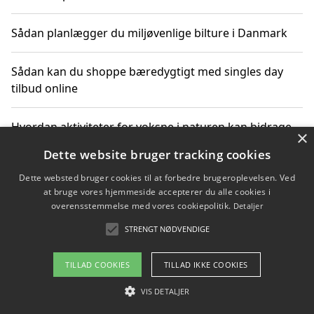
Sådan planlægger du miljøvenlige bilture i Danmark
Sådan kan du shoppe bæredygtigt med singles day
tilbud online
Hvordan aktiviteter for voksne i naturen kan bidrage
×
til CO2-reduktion
Dette website bruger tracking cookies
Dette websted bruger cookies til at forbedre brugeroplevelsen. Ved
Sådan planlægger du dine vigtige datoer for CO2-
at bruge vores hjemmeside accepterer du alle cookies i
reduktion
overensstemmelse med vores cookiepolitik.
Detaljer
STRENGT NØDVENDIGE
Copyright 2026 - Pilanto Aps
TILLAD COOKIES
TILLAD IKKE COOKIES
Om / kontakt
Blog
Betingelser
VIS DETALJER