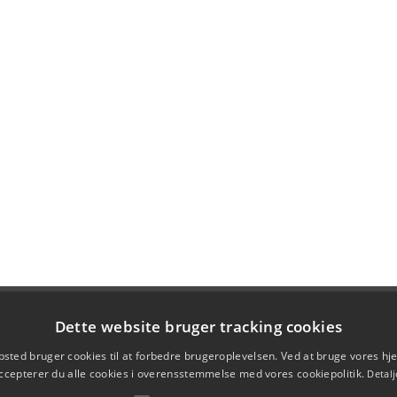
Dette website bruger tracking cookies
sted bruger cookies til at forbedre brugeroplevelsen. Ved at bruge vores 
ccepterer du alle cookies i overensstemmelse med vores cookiepolitik.
Detalj