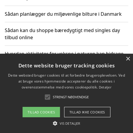
Sådan planlægger du miljøvenlige bilture i Danmark
Sådan kan du shoppe bæredygtigt med singles day
tilbud online
Hvordan aktiviteter for voksne i naturen kan bidrage
×
til CO2-reduktion
Dette website bruger tracking cookies
Dette websted bruger cookies til at forbedre brugeroplevelsen. Ved
Sådan planlægger du dine vigtige datoer for CO2-
at bruge vores hjemmeside accepterer du alle cookies i
reduktion
overensstemmelse med vores cookiepolitik.
Detaljer
STRENGT NØDVENDIGE
Copyright 2026 - Pilanto Aps
TILLAD COOKIES
TILLAD IKKE COOKIES
Om / kontakt
Blog
Betingelser
VIS DETALJER