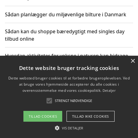
Sådan planlægger du miljøvenlige bilture i Danmark
Sådan kan du shoppe bæredygtigt med singles day
tilbud online
Hvordan aktiviteter for voksne i naturen kan bidrage
×
til CO2-reduktion
Dette website bruger tracking cookies
Dette websted bruger cookies til at forbedre brugeroplevelsen. Ved
Sådan planlægger du dine vigtige datoer for CO2-
at bruge vores hjemmeside accepterer du alle cookies i
reduktion
overensstemmelse med vores cookiepolitik.
Detaljer
STRENGT NØDVENDIGE
Copyright 2026 - Pilanto Aps
TILLAD COOKIES
TILLAD IKKE COOKIES
Om / kontakt
Blog
Betingelser
VIS DETALJER