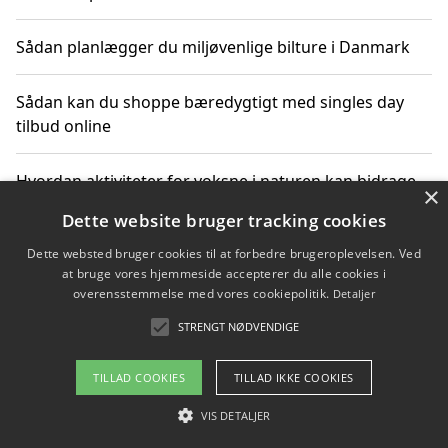
Sådan planlægger du miljøvenlige bilture i Danmark
Sådan kan du shoppe bæredygtigt med singles day
tilbud online
Hvordan aktiviteter for voksne i naturen kan bidrage
×
til CO2-reduktion
Dette website bruger tracking cookies
Dette websted bruger cookies til at forbedre brugeroplevelsen. Ved
Sådan planlægger du dine vigtige datoer for CO2-
at bruge vores hjemmeside accepterer du alle cookies i
reduktion
overensstemmelse med vores cookiepolitik.
Detaljer
STRENGT NØDVENDIGE
Copyright 2026 - Pilanto Aps
TILLAD COOKIES
TILLAD IKKE COOKIES
Om / kontakt
Blog
Betingelser
VIS DETALJER