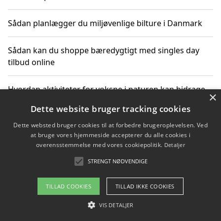
Sådan planlægger du miljøvenlige bilture i Danmark
Sådan kan du shoppe bæredygtigt med singles day
tilbud online
Hvordan aktiviteter for voksne i naturen kan bidrage
×
til CO2-reduktion
Dette website bruger tracking cookies
Dette websted bruger cookies til at forbedre brugeroplevelsen. Ved
Sådan planlægger du dine vigtige datoer for CO2-
at bruge vores hjemmeside accepterer du alle cookies i
reduktion
overensstemmelse med vores cookiepolitik.
Detaljer
STRENGT NØDVENDIGE
Copyright 2026 - Pilanto Aps
TILLAD COOKIES
TILLAD IKKE COOKIES
Om / kontakt
Blog
Betingelser
VIS DETALJER