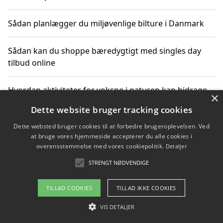
Sådan planlægger du miljøvenlige bilture i Danmark
Sådan kan du shoppe bæredygtigt med singles day
tilbud online
Hvordan aktiviteter for voksne i naturen kan bidrage
×
til CO2-reduktion
Dette website bruger tracking cookies
Dette websted bruger cookies til at forbedre brugeroplevelsen. Ved
Sådan planlægger du dine vigtige datoer for CO2-
at bruge vores hjemmeside accepterer du alle cookies i
reduktion
overensstemmelse med vores cookiepolitik.
Detaljer
STRENGT NØDVENDIGE
Copyright 2026 - Pilanto Aps
TILLAD COOKIES
TILLAD IKKE COOKIES
Om / kontakt
Blog
Betingelser
VIS DETALJER