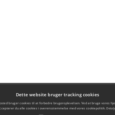
Dette website bruger tracking cookies
sted bruger cookies til at forbedre brugeroplevelsen. Ved at bruge vores 
ccepterer du alle cookies i overensstemmelse med vores cookiepolitik.
Detalj