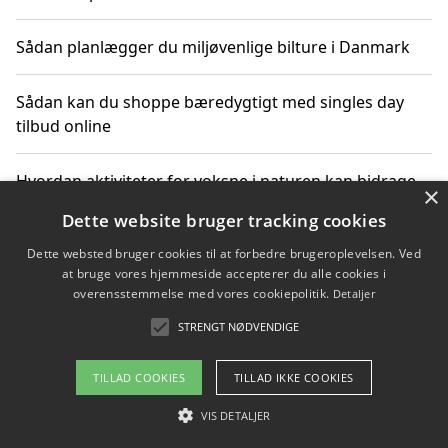
Sådan planlægger du miljøvenlige bilture i Danmark
Sådan kan du shoppe bæredygtigt med singles day
tilbud online
Hvordan aktiviteter for voksne i naturen kan bidrage
×
til CO2-reduktion
Dette website bruger tracking cookies
Dette websted bruger cookies til at forbedre brugeroplevelsen. Ved
Sådan planlægger du dine vigtige datoer for CO2-
at bruge vores hjemmeside accepterer du alle cookies i
reduktion
overensstemmelse med vores cookiepolitik.
Detaljer
STRENGT NØDVENDIGE
Copyright 2026 - Pilanto Aps
TILLAD COOKIES
TILLAD IKKE COOKIES
Om / kontakt
Blog
Betingelser
VIS DETALJER