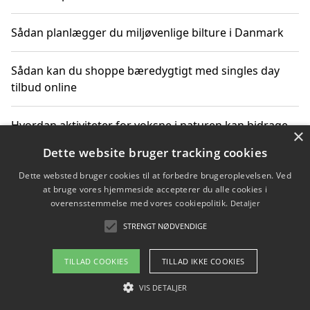
Sådan planlægger du miljøvenlige bilture i Danmark
Sådan kan du shoppe bæredygtigt med singles day
tilbud online
Hvordan aktiviteter for voksne i naturen kan bidrage
×
til CO2-reduktion
Dette website bruger tracking cookies
Dette websted bruger cookies til at forbedre brugeroplevelsen. Ved
Sådan planlægger du dine vigtige datoer for CO2-
at bruge vores hjemmeside accepterer du alle cookies i
reduktion
overensstemmelse med vores cookiepolitik.
Detaljer
STRENGT NØDVENDIGE
Copyright 2026 - Pilanto Aps
TILLAD COOKIES
TILLAD IKKE COOKIES
Om / kontakt
Blog
Betingelser
VIS DETALJER