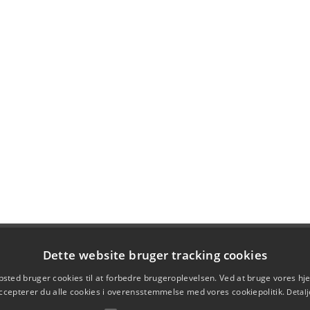
Dette website bruger tracking cookies
sted bruger cookies til at forbedre brugeroplevelsen. Ved at bruge vores 
ccepterer du alle cookies i overensstemmelse med vores cookiepolitik.
Detalj