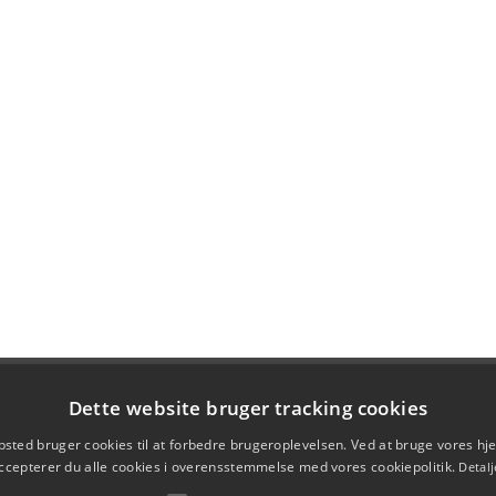
Dette website bruger tracking cookies
sted bruger cookies til at forbedre brugeroplevelsen. Ved at bruge vores 
ccepterer du alle cookies i overensstemmelse med vores cookiepolitik.
Detalj