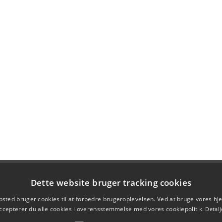
Dette website bruger tracking cookies
sted bruger cookies til at forbedre brugeroplevelsen. Ved at bruge vores 
ccepterer du alle cookies i overensstemmelse med vores cookiepolitik.
Detalj