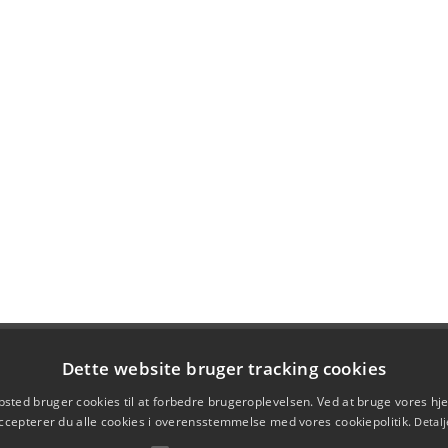
Dette website bruger tracking cookies
sted bruger cookies til at forbedre brugeroplevelsen. Ved at bruge vores 
ccepterer du alle cookies i overensstemmelse med vores cookiepolitik.
Detalj