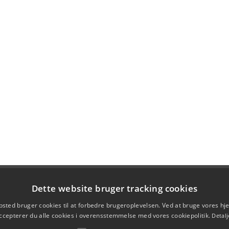
Dette website bruger tracking cookies
sted bruger cookies til at forbedre brugeroplevelsen. Ved at bruge vores 
ccepterer du alle cookies i overensstemmelse med vores cookiepolitik.
Detalj