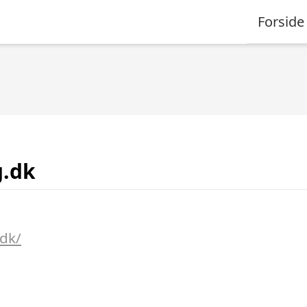
Forside
g.dk
dk/