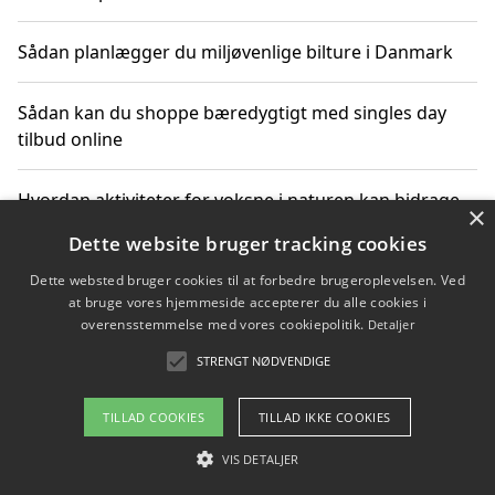
Sådan planlægger du miljøvenlige bilture i Danmark
Sådan kan du shoppe bæredygtigt med singles day
tilbud online
Hvordan aktiviteter for voksne i naturen kan bidrage
×
til CO2-reduktion
Dette website bruger tracking cookies
Dette websted bruger cookies til at forbedre brugeroplevelsen. Ved
Sådan planlægger du dine vigtige datoer for CO2-
at bruge vores hjemmeside accepterer du alle cookies i
reduktion
overensstemmelse med vores cookiepolitik.
Detaljer
STRENGT NØDVENDIGE
Copyright 2026 - Pilanto Aps
TILLAD COOKIES
TILLAD IKKE COOKIES
Om / kontakt
Blog
Betingelser
VIS DETALJER