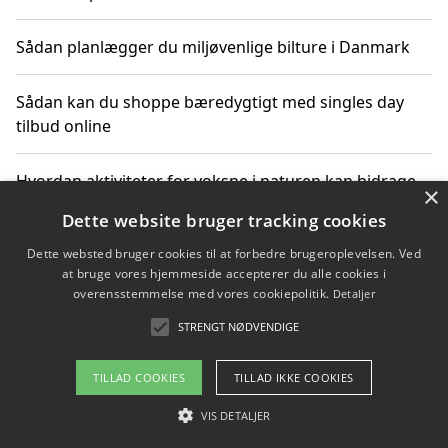
Sådan planlægger du miljøvenlige bilture i Danmark
Sådan kan du shoppe bæredygtigt med singles day
tilbud online
Hvordan aktiviteter for voksne i naturen kan bidrage
×
til CO2-reduktion
Dette website bruger tracking cookies
Dette websted bruger cookies til at forbedre brugeroplevelsen. Ved
Sådan planlægger du dine vigtige datoer for CO2-
at bruge vores hjemmeside accepterer du alle cookies i
reduktion
overensstemmelse med vores cookiepolitik.
Detaljer
STRENGT NØDVENDIGE
Copyright 2026 - Pilanto Aps
TILLAD COOKIES
TILLAD IKKE COOKIES
Om / kontakt
Blog
Betingelser
VIS DETALJER