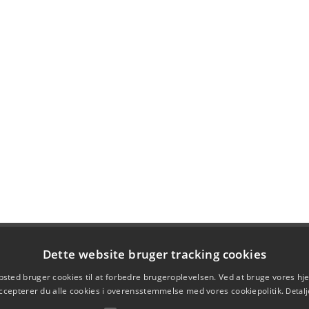
Dette website bruger tracking cookies
sted bruger cookies til at forbedre brugeroplevelsen. Ved at bruge vores 
ccepterer du alle cookies i overensstemmelse med vores cookiepolitik.
Detalj