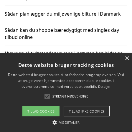
Sådan planlægger du miljøvenlige bilture i Danmark
Sådan kan du shoppe bæredygtigt med singles day
tilbud online
Hvordan aktiviteter for voksne i naturen kan bidrage
×
til CO2-reduktion
Dette website bruger tracking cookies
Dette websted bruger cookies til at forbedre brugeroplevelsen. Ved
Sådan planlægger du dine vigtige datoer for CO2-
at bruge vores hjemmeside accepterer du alle cookies i
reduktion
overensstemmelse med vores cookiepolitik.
Detaljer
STRENGT NØDVENDIGE
Copyright 2026 - Pilanto Aps
TILLAD COOKIES
TILLAD IKKE COOKIES
Om / kontakt
Blog
Betingelser
VIS DETALJER