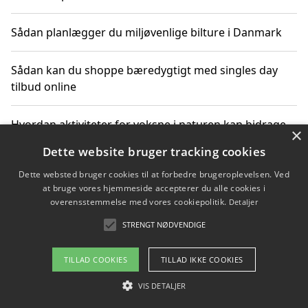
Sådan planlægger du miljøvenlige bilture i Danmark
Sådan kan du shoppe bæredygtigt med singles day
tilbud online
Hvordan aktiviteter for voksne i naturen kan bidrage
×
til CO2-reduktion
Dette website bruger tracking cookies
Dette websted bruger cookies til at forbedre brugeroplevelsen. Ved
Sådan planlægger du dine vigtige datoer for CO2-
at bruge vores hjemmeside accepterer du alle cookies i
reduktion
overensstemmelse med vores cookiepolitik.
Detaljer
STRENGT NØDVENDIGE
Copyright 2026 - Pilanto Aps
TILLAD COOKIES
TILLAD IKKE COOKIES
Om / kontakt
Blog
Betingelser
VIS DETALJER