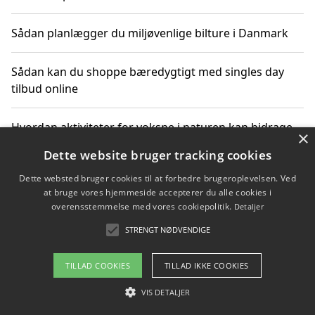
Sådan planlægger du miljøvenlige bilture i Danmark
Sådan kan du shoppe bæredygtigt med singles day
tilbud online
Hvordan aktiviteter for voksne i naturen kan bidrage
×
til CO2-reduktion
Dette website bruger tracking cookies
Dette websted bruger cookies til at forbedre brugeroplevelsen. Ved
Sådan planlægger du dine vigtige datoer for CO2-
at bruge vores hjemmeside accepterer du alle cookies i
reduktion
overensstemmelse med vores cookiepolitik.
Detaljer
STRENGT NØDVENDIGE
Copyright 2026 - Pilanto Aps
TILLAD COOKIES
TILLAD IKKE COOKIES
Om / kontakt
Blog
Betingelser
VIS DETALJER