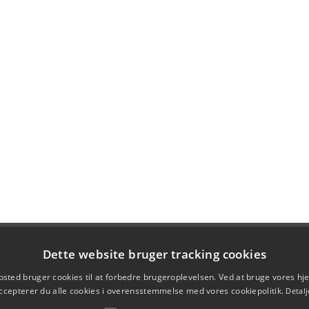
Dette website bruger tracking cookies
sted bruger cookies til at forbedre brugeroplevelsen. Ved at bruge vores 
ccepterer du alle cookies i overensstemmelse med vores cookiepolitik.
Detalj