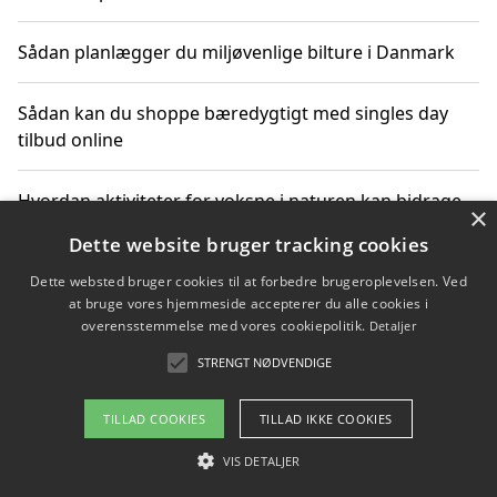
Sådan planlægger du miljøvenlige bilture i Danmark
Sådan kan du shoppe bæredygtigt med singles day
tilbud online
Hvordan aktiviteter for voksne i naturen kan bidrage
×
til CO2-reduktion
Dette website bruger tracking cookies
Dette websted bruger cookies til at forbedre brugeroplevelsen. Ved
Sådan planlægger du dine vigtige datoer for CO2-
at bruge vores hjemmeside accepterer du alle cookies i
reduktion
overensstemmelse med vores cookiepolitik.
Detaljer
STRENGT NØDVENDIGE
Copyright 2026 - Pilanto Aps
TILLAD COOKIES
TILLAD IKKE COOKIES
Om / kontakt
Blog
Betingelser
VIS DETALJER