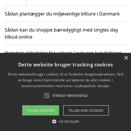
Sådan planlægger du miljøvenlige bilture i Danmark
Sådan kan du shoppe bæredygtigt med singles day
tilbud online
Hvordan aktiviteter for voksne i naturen kan bidrage
×
til CO2-reduktion
Dette website bruger tracking cookies
Dette websted bruger cookies til at forbedre brugeroplevelsen. Ved
Sådan planlægger du dine vigtige datoer for CO2-
at bruge vores hjemmeside accepterer du alle cookies i
reduktion
overensstemmelse med vores cookiepolitik.
Detaljer
STRENGT NØDVENDIGE
Copyright 2026 - Pilanto Aps
TILLAD COOKIES
TILLAD IKKE COOKIES
Om / kontakt
Blog
Betingelser
VIS DETALJER