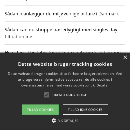
Sådan planlægger du miljøvenlige bilture i Danmark
Sådan kan du shoppe bæredygtigt med singles day
tilbud online
Hvordan aktiviteter for voksne i naturen kan bidrage
×
til CO2-reduktion
Dette website bruger tracking cookies
Dette websted bruger cookies til at forbedre brugeroplevelsen. Ved
Sådan planlægger du dine vigtige datoer for CO2-
at bruge vores hjemmeside accepterer du alle cookies i
reduktion
overensstemmelse med vores cookiepolitik.
Detaljer
STRENGT NØDVENDIGE
Copyright 2026 - Pilanto Aps
TILLAD COOKIES
TILLAD IKKE COOKIES
Om / kontakt
Blog
Betingelser
VIS DETALJER