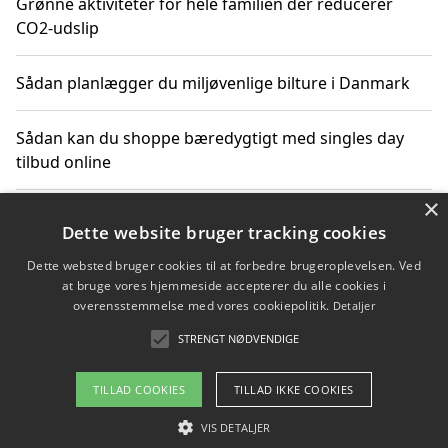
Grønne aktiviteter for hele familien der reducerer
CO2-udslip
Sådan planlægger du miljøvenlige bilture i Danmark
Sådan kan du shoppe bæredygtigt med singles day
tilbud online
×
Hvordan aktiviteter for voksne i naturen kan bidrage
Dette website bruger tracking cookies
til CO2-reduktion
Dette websted bruger cookies til at forbedre brugeroplevelsen. Ved
at bruge vores hjemmeside accepterer du alle cookies i
Sådan planlægger du dine vigtige datoer for CO2-
overensstemmelse med vores cookiepolitik.
Detaljer
reduktion
STRENGT NØDVENDIGE
TILLAD COOKIES
TILLAD IKKE COOKIES
Copyright 2026 - Pilanto Aps
VIS DETALJER
Om / kontakt
Blog
Betingelser