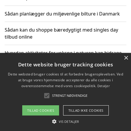
Sådan planlægger du miljøvenlige bilture i Danmark
Sådan kan du shoppe bæredygtigt med singles day
tilbud online
Hvordan aktiviteter for voksne i naturen kan bidrage
×
til CO2-reduktion
Dette website bruger tracking cookies
Dette websted bruger cookies til at forbedre brugeroplevelsen. Ved
Sådan planlægger du dine vigtige datoer for CO2-
at bruge vores hjemmeside accepterer du alle cookies i
reduktion
overensstemmelse med vores cookiepolitik.
Detaljer
STRENGT NØDVENDIGE
Copyright 2026 - Pilanto Aps
TILLAD COOKIES
TILLAD IKKE COOKIES
Om / kontakt
Blog
Betingelser
VIS DETALJER