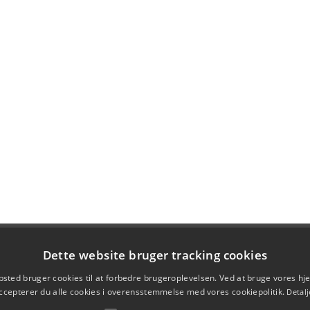
Dette website bruger tracking cookies
sted bruger cookies til at forbedre brugeroplevelsen. Ved at bruge vores 
ccepterer du alle cookies i overensstemmelse med vores cookiepolitik.
Detalj