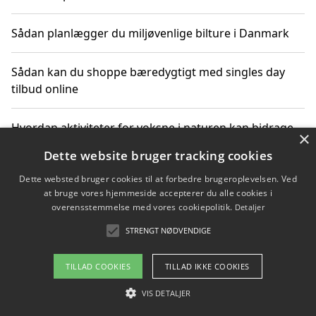
Sådan planlægger du miljøvenlige bilture i Danmark
Sådan kan du shoppe bæredygtigt med singles day
tilbud online
Hvordan aktiviteter for voksne i naturen kan bidrage
×
til CO2-reduktion
Dette website bruger tracking cookies
Dette websted bruger cookies til at forbedre brugeroplevelsen. Ved
Sådan planlægger du dine vigtige datoer for CO2-
at bruge vores hjemmeside accepterer du alle cookies i
reduktion
overensstemmelse med vores cookiepolitik.
Detaljer
STRENGT NØDVENDIGE
Copyright 2026 - Pilanto Aps
TILLAD COOKIES
TILLAD IKKE COOKIES
Om / kontakt
Blog
Betingelser
VIS DETALJER