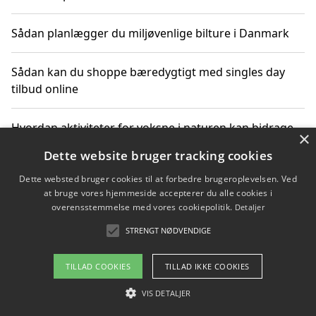
Sådan planlægger du miljøvenlige bilture i Danmark
Sådan kan du shoppe bæredygtigt med singles day
tilbud online
Hvordan aktiviteter for voksne i naturen kan bidrage
×
til CO2-reduktion
Dette website bruger tracking cookies
Dette websted bruger cookies til at forbedre brugeroplevelsen. Ved
Sådan planlægger du dine vigtige datoer for CO2-
at bruge vores hjemmeside accepterer du alle cookies i
reduktion
overensstemmelse med vores cookiepolitik.
Detaljer
STRENGT NØDVENDIGE
Copyright 2026 - Pilanto Aps
TILLAD COOKIES
TILLAD IKKE COOKIES
Om / kontakt
Blog
Betingelser
VIS DETALJER