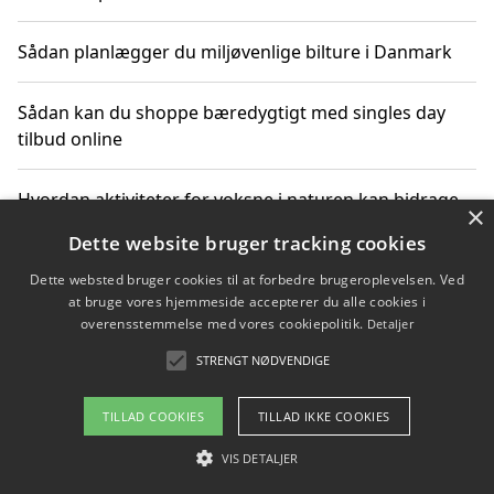
Sådan planlægger du miljøvenlige bilture i Danmark
Sådan kan du shoppe bæredygtigt med singles day
tilbud online
Hvordan aktiviteter for voksne i naturen kan bidrage
×
til CO2-reduktion
Dette website bruger tracking cookies
Dette websted bruger cookies til at forbedre brugeroplevelsen. Ved
Sådan planlægger du dine vigtige datoer for CO2-
at bruge vores hjemmeside accepterer du alle cookies i
reduktion
overensstemmelse med vores cookiepolitik.
Detaljer
STRENGT NØDVENDIGE
Copyright 2026 - Pilanto Aps
TILLAD COOKIES
TILLAD IKKE COOKIES
Om / kontakt
Blog
Betingelser
VIS DETALJER