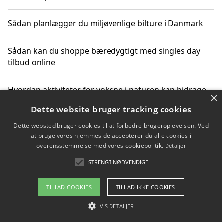
Sådan planlægger du miljøvenlige bilture i Danmark
Sådan kan du shoppe bæredygtigt med singles day
tilbud online
Hvordan aktiviteter for voksne i naturen kan bidrage
×
til CO2-reduktion
Dette website bruger tracking cookies
Dette websted bruger cookies til at forbedre brugeroplevelsen. Ved
Sådan planlægger du dine vigtige datoer for CO2-
at bruge vores hjemmeside accepterer du alle cookies i
reduktion
overensstemmelse med vores cookiepolitik.
Detaljer
STRENGT NØDVENDIGE
Copyright 2026 - Pilanto Aps
TILLAD COOKIES
TILLAD IKKE COOKIES
Om / kontakt
Blog
Betingelser
VIS DETALJER