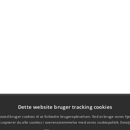
Dette website bruger tracking cookies
sted bruger cookies til at forbedre brugeroplevelsen. Ved at bruge vores 
ccepterer du alle cookies i overensstemmelse med vores cookiepolitik.
Detalj