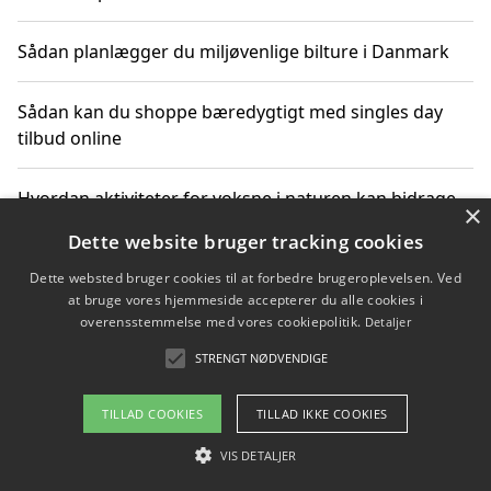
Sådan planlægger du miljøvenlige bilture i Danmark
Sådan kan du shoppe bæredygtigt med singles day
tilbud online
Hvordan aktiviteter for voksne i naturen kan bidrage
×
til CO2-reduktion
Dette website bruger tracking cookies
Dette websted bruger cookies til at forbedre brugeroplevelsen. Ved
Sådan planlægger du dine vigtige datoer for CO2-
at bruge vores hjemmeside accepterer du alle cookies i
reduktion
overensstemmelse med vores cookiepolitik.
Detaljer
STRENGT NØDVENDIGE
Copyright 2026 - Pilanto Aps
TILLAD COOKIES
TILLAD IKKE COOKIES
Om / kontakt
Blog
Betingelser
VIS DETALJER