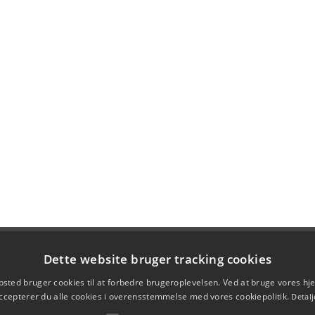
Dette website bruger tracking cookies
sted bruger cookies til at forbedre brugeroplevelsen. Ved at bruge vores 
ccepterer du alle cookies i overensstemmelse med vores cookiepolitik.
Detalj