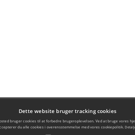
Dette website bruger tracking cookies
sted bruger cookies til at forbedre brugeroplevelsen. Ved at bruge vores 
ccepterer du alle cookies i overensstemmelse med vores cookiepolitik.
Detalj