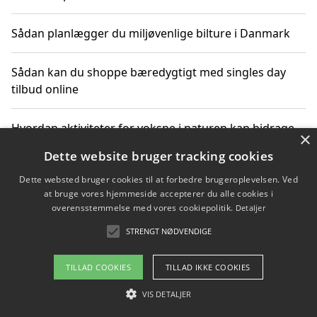
Sådan planlægger du miljøvenlige bilture i Danmark
Sådan kan du shoppe bæredygtigt med singles day
tilbud online
Hvordan aktiviteter for voksne i naturen kan bidrage
×
til CO2-reduktion
Dette website bruger tracking cookies
Dette websted bruger cookies til at forbedre brugeroplevelsen. Ved
Sådan planlægger du dine vigtige datoer for CO2-
at bruge vores hjemmeside accepterer du alle cookies i
reduktion
overensstemmelse med vores cookiepolitik.
Detaljer
STRENGT NØDVENDIGE
Copyright 2026 - Pilanto Aps
TILLAD COOKIES
TILLAD IKKE COOKIES
Om / kontakt
Blog
Betingelser
VIS DETALJER