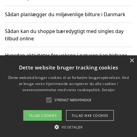
Sådan planlægger du miljøvenlige bilture i Danmark
Sådan kan du shoppe bæredygtigt med singles day
tilbud online
Hvordan aktiviteter for voksne i naturen kan bidrage
×
til CO2-reduktion
Dette website bruger tracking cookies
Dette websted bruger cookies til at forbedre brugeroplevelsen. Ved
Sådan planlægger du dine vigtige datoer for CO2-
at bruge vores hjemmeside accepterer du alle cookies i
reduktion
overensstemmelse med vores cookiepolitik.
Detaljer
STRENGT NØDVENDIGE
Copyright 2026 - Pilanto Aps
TILLAD COOKIES
TILLAD IKKE COOKIES
Om / kontakt
Blog
Betingelser
VIS DETALJER