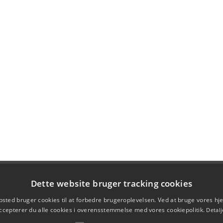
Dette website bruger tracking cookies
sted bruger cookies til at forbedre brugeroplevelsen. Ved at bruge vores 
ccepterer du alle cookies i overensstemmelse med vores cookiepolitik.
Detalj