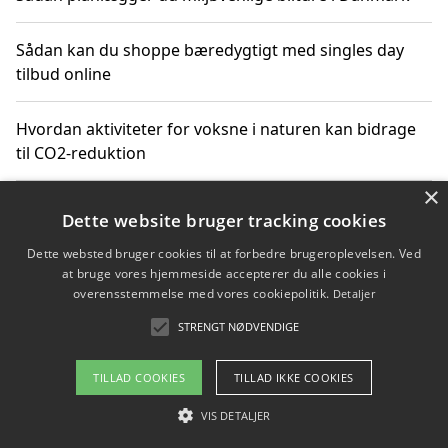
Sådan kan du shoppe bæredygtigt med singles day
tilbud online
Hvordan aktiviteter for voksne i naturen kan bidrage
til CO2-reduktion
×
Sådan planlægger du dine vigtige datoer for CO2-
Dette website bruger tracking cookies
reduktion
Dette websted bruger cookies til at forbedre brugeroplevelsen. Ved
at bruge vores hjemmeside accepterer du alle cookies i
overensstemmelse med vores cookiepolitik.
Detaljer
Copyright 2026 - Pilanto Aps
STRENGT NØDVENDIGE
Om / kontakt
Blog
Betingelser
TILLAD COOKIES
TILLAD IKKE COOKIES
VIS DETALJER