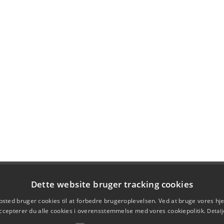
Dette website bruger tracking cookies
sted bruger cookies til at forbedre brugeroplevelsen. Ved at bruge vores 
ccepterer du alle cookies i overensstemmelse med vores cookiepolitik.
Detalj