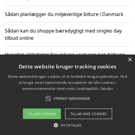
Sådan planlægger du miljøvenlige bilture i Danmark
Sådan kan du shoppe bæredygtigt med singles day
tilbud online
Hvordan aktiviteter for voksne i naturen kan bidrage
×
til CO2-reduktion
Dette website bruger tracking cookies
Dette websted bruger cookies til at forbedre brugeroplevelsen. Ved
Sådan planlægger du dine vigtige datoer for CO2-
at bruge vores hjemmeside accepterer du alle cookies i
reduktion
overensstemmelse med vores cookiepolitik.
Detaljer
STRENGT NØDVENDIGE
Copyright 2026 - Pilanto Aps
TILLAD COOKIES
TILLAD IKKE COOKIES
Om / kontakt
Blog
Betingelser
VIS DETALJER