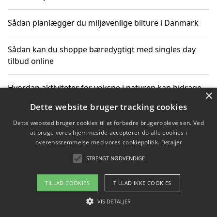
Sådan planlægger du miljøvenlige bilture i Danmark
Sådan kan du shoppe bæredygtigt med singles day
tilbud online
Hvordan aktiviteter for voksne i naturen kan bidrage
×
til CO2-reduktion
Dette website bruger tracking cookies
Dette websted bruger cookies til at forbedre brugeroplevelsen. Ved
Sådan planlægger du dine vigtige datoer for CO2-
at bruge vores hjemmeside accepterer du alle cookies i
reduktion
overensstemmelse med vores cookiepolitik.
Detaljer
STRENGT NØDVENDIGE
Copyright 2026 - Pilanto Aps
TILLAD COOKIES
TILLAD IKKE COOKIES
Om / kontakt
Blog
Betingelser
VIS DETALJER