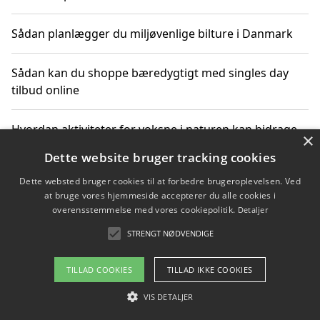
Sådan planlægger du miljøvenlige bilture i Danmark
Sådan kan du shoppe bæredygtigt med singles day
tilbud online
Hvordan aktiviteter for voksne i naturen kan bidrage
×
til CO2-reduktion
Dette website bruger tracking cookies
Dette websted bruger cookies til at forbedre brugeroplevelsen. Ved
Sådan planlægger du dine vigtige datoer for CO2-
at bruge vores hjemmeside accepterer du alle cookies i
reduktion
overensstemmelse med vores cookiepolitik.
Detaljer
STRENGT NØDVENDIGE
Copyright 2026 - Pilanto Aps
TILLAD COOKIES
TILLAD IKKE COOKIES
Om / kontakt
Blog
Betingelser
VIS DETALJER