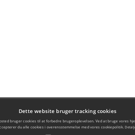
Dette website bruger tracking cookies
sted bruger cookies til at forbedre brugeroplevelsen. Ved at bruge vores 
ccepterer du alle cookies i overensstemmelse med vores cookiepolitik.
Detalj