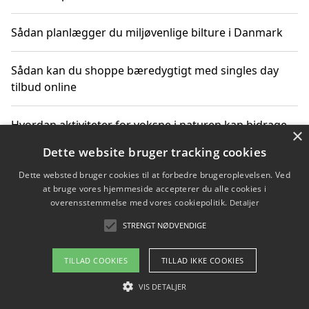
Sådan planlægger du miljøvenlige bilture i Danmark
Sådan kan du shoppe bæredygtigt med singles day
tilbud online
Hvordan aktiviteter for voksne i naturen kan bidrage
×
til CO2-reduktion
Dette website bruger tracking cookies
Dette websted bruger cookies til at forbedre brugeroplevelsen. Ved
Sådan planlægger du dine vigtige datoer for CO2-
at bruge vores hjemmeside accepterer du alle cookies i
reduktion
overensstemmelse med vores cookiepolitik.
Detaljer
STRENGT NØDVENDIGE
Copyright 2026 - Pilanto Aps
TILLAD COOKIES
TILLAD IKKE COOKIES
Om / kontakt
Blog
Betingelser
VIS DETALJER